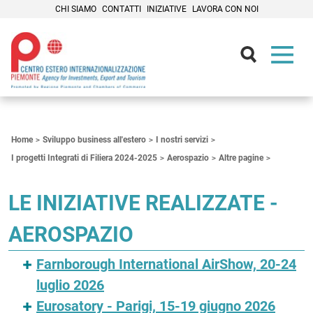
CHI SIAMO
CONTATTI
INIZIATIVE
LAVORA CON NOI
Contenuti Principali
Home
Sviluppo business all'estero
I nostri servizi
I progetti Integrati di Filiera 2024-2025
Aerospazio
Altre pagine
LE INIZIATIVE REALIZZATE -
AEROSPAZIO
Farnborough International AirShow, 20-24
luglio 2026
Eurosatory - Parigi, 15-19 giugno 2026