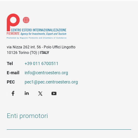
via Nizza 262 int. 56 - Polo Uffici Lingotto
10126 Torino (TO) |
ITALY
Tel
+39 011 6700511
E-mail
info@centroestero.org
PEC
pec1@pec.centroestero.org
Enti promotori