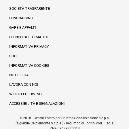
SOCIETÀ TRASPARENTE
FUNDRAISING
Informazioni legali e trasparenza
GARE E APPALTI
ELENCO SITI TEMATICI
INFORMATIVA PRIVACY
SOCI
INFORMATIVA COOKIES
NOTE LEGALI
LAVORA CON NOI
WHISTLEBLOWING
ACCESSIBILITÀ E SEGNALAZIONI
© 2018 - Centro Estero per l'Internazionalizzazione s.c.p.a.
(siglabile Ceipiemonte S.c.p.a.) - Reg.impr. di Torino, cod. Fisc. e
P.Iva 09489220013