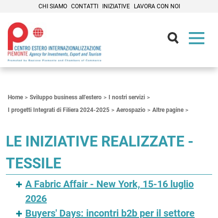
CHI SIAMO
CONTATTI
INIZIATIVE
LAVORA CON NOI
Contenuti Principali
Home
Sviluppo business all'estero
I nostri servizi
I progetti Integrati di Filiera 2024-2025
Aerospazio
Altre pagine
LE INIZIATIVE REALIZZATE -
TESSILE
A Fabric Affair - New York, 15-16 luglio
2026
Buyers' Days: incontri b2b per il settore