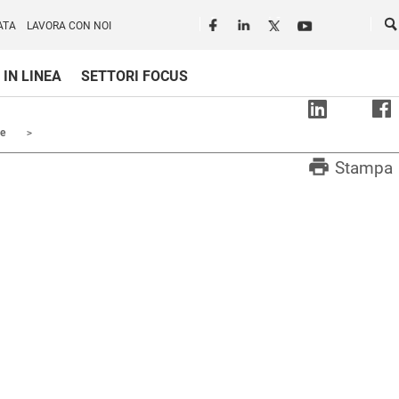
Seguici in rete
Ce
ATA
LAVORA CON NOI
 IN LINEA
SETTORI FOCUS
ne
print
Stampa