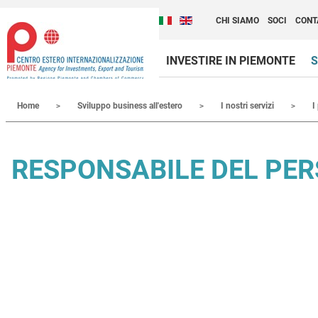
Cambia la lingua del sito
Scopri Centro Estero 
Italiano (Italia)
English (United Kingdom
CHI SIAMO
SOCI
CONT
INVESTIRE IN PIEMONTE
S
Contenuti Principali
Home
Sviluppo business all'estero
I nostri servizi
I
RESPONSABILE DEL PE