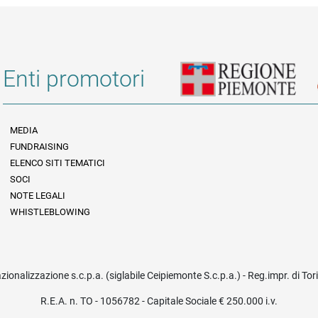
Enti promotori
MEDIA
FUNDRAISING
Informazioni legali e trasparenza
ELENCO SITI TEMATICI
SOCI
NOTE LEGALI
WHISTLEBLOWING
azionalizzazione s.c.p.a. (siglabile Ceipiemonte S.c.p.a.) - Reg.impr. di To
R.E.A. n. TO - 1056782 - Capitale Sociale € 250.000 i.v.