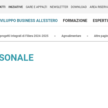
per l'Internazionalizzazione
)
ATTI
INIZIATIVE
GARE E APPALTI
NEWSLETTER
DOWNLOAD
AREA RISERV
VILUPPO BUSINESS ALL'ESTERO
FORMAZIONE
ESPERTI
 progetti Integrati di Filiera 2024-2025
Agroalimentare
Altre pagi
RSONALE