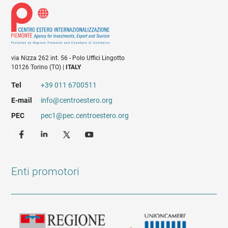
via Nizza 262 int. 56 - Polo Uffici Lingotto
10126 Torino (TO) |
ITALY
Tel
+39 011 6700511
E-mail
info@centroestero.org
PEC
pec1@pec.centroestero.org
Enti promotori