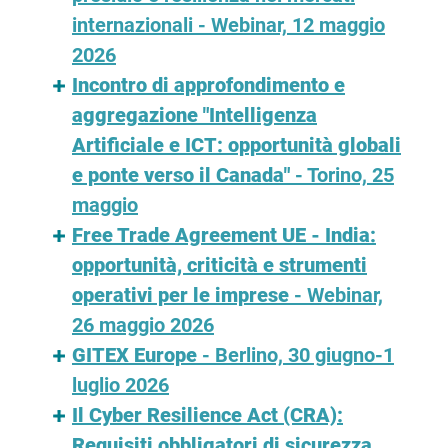
internazionali
- Webinar, 12 maggio
2026
Incontro di approfondimento e
aggregazione "Intelligenza
Artificiale e ICT: opportunità globali
e ponte verso il Canada"
- Torino, 25
maggio
Free Trade Agreement UE - India:
opportunità, criticità e strumenti
operativi per le imprese
- Webinar,
26 maggio 2026
GITEX Europe
- Berlino, 30 giugno-1
luglio 2026
Il Cyber Resilience Act (CRA):
Requisiti obbligatori di sicurezza