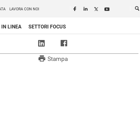
Seguici in rete
Ce
ATA
LAVORA CON NOI
 IN LINEA
SETTORI FOCUS
print
Stampa