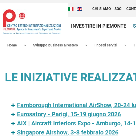
Cambia la lingua del sito
Scopri Centro Estero 
Italiano (Italia)
English (United Kingdom
CHI SIAMO
SOCI
CONT
INVESTIRE IN PIEMONTE
S
Contenuti Principali
Home
Sviluppo business all'estero
I nostri servizi
I
LE INIZIATIVE REALIZZ
Farnborough International AirShow, 20-24 lu
Eurosatory - Parigi, 15-19 giugno 2026
AIX | Aircraft Interiors Expo - Amburgo, 14-
Singapore Airshow, 3-8 febbraio 2026