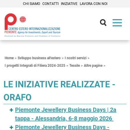
CHI SIAMO
CONTATTI
INIZIATIVE
LAVORA CON NOI
Contenuti Principali
Home
Sviluppo business all'estero
I nostri servizi
I progetti Integrati di Filiera 2024-2025
Tessile
Altre pagine
LE INIZIATIVE REALIZZATE -
ORAFO
Piemonte Jewellery Business Days | 2a
tappa - Alessandria, 6-8 maggio 2026
Piemonte Jewellery Business Days -