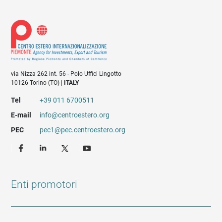
via Nizza 262 int. 56 - Polo Uffici Lingotto
10126 Torino (TO) |
ITALY
Tel
+39 011 6700511
E-mail
info@centroestero.org
PEC
pec1@pec.centroestero.org
Enti promotori