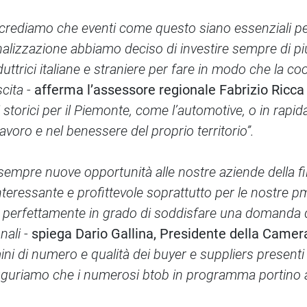
ediamo che eventi come questo siano essenziali per
nalizzazione abbiamo deciso di investire sempre di p
uttrici italiane e straniere per fare in modo che la c
cita
-
afferma l’assessore regionale Fabrizio Ricca
storici per il Piemonte, come l’automotive, o in rapid
lavoro e nel benessere del proprio territorio”.
sempre nuove opportunità alle nostre aziende della fil
ressante e profittevole soprattutto per le nostre pmi: 
i perfettamente in grado di soddisfare una domanda di
nali
-
spiega Dario Gallina, Presidente della Camer
ini di numero e qualità dei buyer e suppliers present
auguriamo che i numerosi btob in programma portino a 