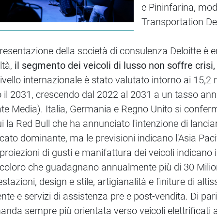
e Pininfarina, mod
Transportation Des
presentazione della società di consulenza Deloitte è
ltà,
il segmento dei veicoli di lusso non soffre cris
ivello internazionale è stato valutato intorno ai 15,2
o il 2031, crescendo dal 2022 al 2031 a un tasso ann
 Media). Italia, Germania e Regno Unito si confermano
i la Red Bull che ha annunciato l'intenzione di lanci
cato dominante, ma le previsioni indicano l'Asia Paci
 proiezioni di gusti e manifattura dei veicoli indican
coloro che guadagnano annualmente più di 30 Milioni 
stazioni, design e stile, artigianalità e finiture di alt
gente e servizi di assistenza pre e post-vendita. Di p
nda sempre più orientata verso veicoli elettrificati ad