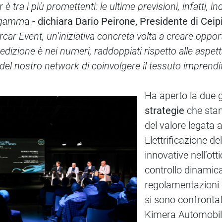
è tra i più promettenti: le ultime previsioni, infatti, i
a gamm
a -
dichiara Dario Peirone, Presidente di Ce
car Event, un’iniziativa concreta volta a creare oppor
dizione è nei numeri, raddoppiati rispetto alle aspe
el nostro network di coinvolgere il tessuto imprendito
Ha aperto la due g
strategie
che stann
del valore legata a
Elettrificazione de
innovative nell’ott
controllo dinamica
regolamentazioni e
si sono confronta
Kimera Automobili