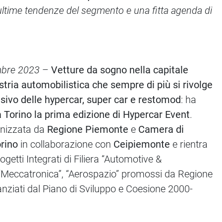
ltime tendenze del segmento e una fitta agenda di
mbre 2023
–
Vetture da sogno nella capitale
ustria automobilistica che sempre di più si rivolge
sivo delle hypercar, super car e restomod
: ha
a Torino la prima edizione di Hypercar Event
.
ganizzata da
Regione Piemonte
e
Camera di
rino
in collaborazione con
Ceipiemonte
e rientra
ogetti Integrati di Filiera “Automotive &
 “Meccatronica”, “Aerospazio” promossi da Regione
nziati dal Piano di Sviluppo e Coesione 2000-