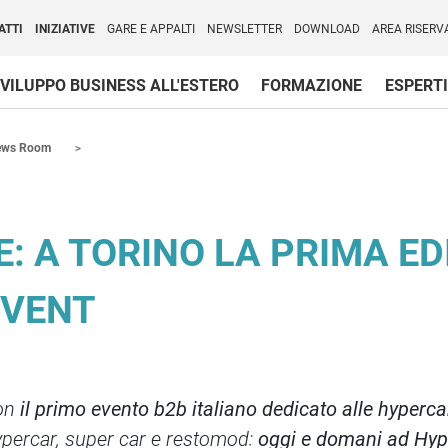
per l'Internazionalizzazione
)
ATTI
INIZIATIVE
GARE E APPALTI
NEWSLETTER
DOWNLOAD
AREA RISERV
VILUPPO BUSINESS ALL'ESTERO
FORMAZIONE
ESPERTI
ews Room
 A TORINO LA PRIMA EDI
EVENT
on
il primo evento b2b italiano dedicato alle hyperca
ypercar, super car e restomod:
oggi e domani ad Hype