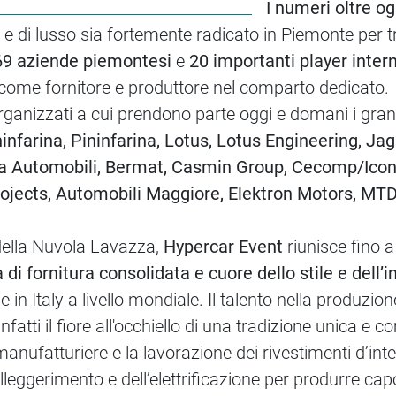
I numeri oltre og
e di lusso sia fortemente radicato in Piemonte per t
69 aziende piemontesi
e
20 importanti player inter
e come fornitore e produttore nel comparto dedicato.
ganizzati a cui prendono parte oggi e domani i gran
ninfarina, Pininfarina, Lotus, Lotus Engineering, J
a Automobili, Bermat, Casmin Group, Cecomp/Icona
ojects, Automobili Maggiore, Elektron Motors, MTD 
della Nuvola Lavazza,
Hypercar Event
riunisce fino a
 di fornitura consolidata e cuore dello stile e dell’
in Italy a livello mondiale. Il talento nella produzio
nfatti il fiore all'occhiello di una tradizione unica e
anufatturiere e la lavorazione dei rivestimenti d’inte
’alleggerimento e dell’elettrificazione per produrre 