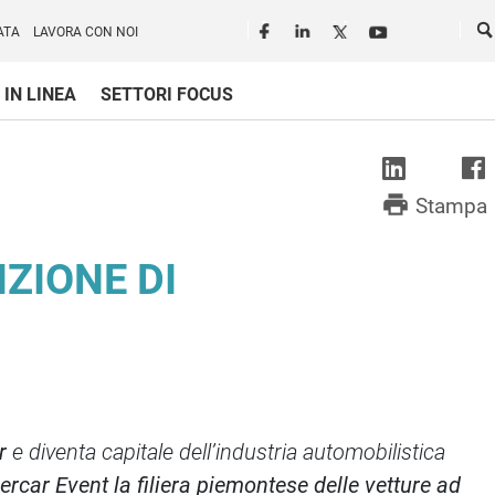
Seguici in rete
Ce
ATA
LAVORA CON NOI
 IN LINEA
SETTORI FOCUS
print
Stampa
ZIONE DI
r
e diventa capitale dell’industria automobilistica
rcar Event la filiera piemontese delle vetture ad