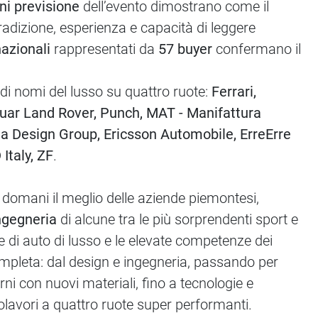
ni previsione
dell’evento dimostrano come il
radizione, esperienza e capacità di leggere
nazionali
rappresentati da
57 buyer
confermano il
di nomi del lusso su quattro ruote:
Ferrari,
aguar Land Rover, Punch, MAT - Manifattura
 Design Group, Ericsson Automobile, ErreErre
Italy, ZF
.
 domani il meglio delle aziende piemontesi,
ingegneria
di alcune tra le più sorprendenti sport e
ne di auto di lusso e le elevate competenze dei
 completa: dal design e ingegneria, passando per
rni con nuovi materiali, fino a tecnologie e
capolavori a quattro ruote super performanti.