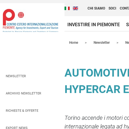
Cambia la lingua del sito
Scopri Centro Estero 
Italiano (Italia)
English (United Kingdom
CHI SIAMO
SOCI
CONT
INVESTIRE IN PIEMONTE
S
Contenuti Principali
Home
Newsletter
N
AUTOMOTIVE:
NEWSLETTER
HYPERCAR 
ARCHIVIO NEWSLETTER
RICHIESTE & OFFERTE
Torino accende i motori c
internazionale legata ad h
EXPORT NEWS