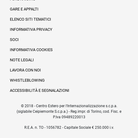
Informazioni legali e trasparenza
GARE E APPALTI
ELENCO SITI TEMATICI
INFORMATIVA PRIVACY
SOCI
INFORMATIVA COOKIES
NOTE LEGALI
LAVORA CON NOI
WHISTLEBLOWING
ACCESSIBILITÀ E SEGNALAZIONI
© 2018 - Centro Estero per l'Internazionalizzazione s.c.p.a.
(siglabile Ceipiemonte S.c.p.a.) - Reg.impr. di Torino, cod. Fisc. e
P.Iva 09489220013
R.E.A. n. TO - 1056782 - Capitale Sociale € 250.000 i.v.