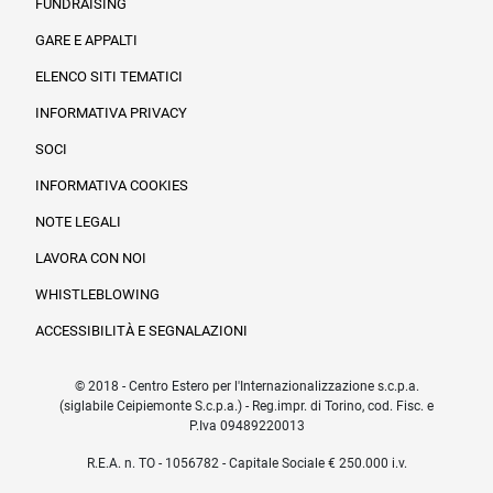
FUNDRAISING
Informazioni legali e trasparenza
GARE E APPALTI
ELENCO SITI TEMATICI
INFORMATIVA PRIVACY
SOCI
INFORMATIVA COOKIES
NOTE LEGALI
LAVORA CON NOI
WHISTLEBLOWING
ACCESSIBILITÀ E SEGNALAZIONI
© 2018 - Centro Estero per l'Internazionalizzazione s.c.p.a.
(siglabile Ceipiemonte S.c.p.a.) - Reg.impr. di Torino, cod. Fisc. e
P.Iva 09489220013
R.E.A. n. TO - 1056782 - Capitale Sociale € 250.000 i.v.