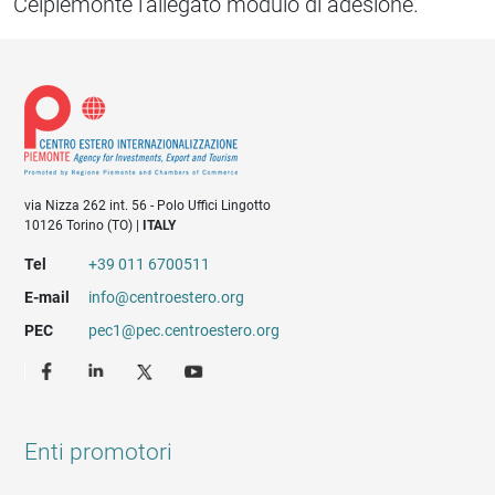
Ceipiemonte l'allegato modulo di adesione.
via Nizza 262 int. 56 - Polo Uffici Lingotto
10126 Torino (TO) |
ITALY
Tel
+39 011 6700511
E-mail
info@centroestero.org
PEC
pec1@pec.centroestero.org
Enti promotori