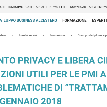
per l'Internazionalizzazione
)
ATTI
INIZIATIVE
GARE E APPALTI
NEWSLETTER
DOWNLOAD
AREA RISERV
VILUPPO BUSINESS ALL'ESTERO
FORMAZIONE
ESPERTI
stero
I nostri servizi
Formazione
Corsi post-diploma e p
TO PRIVACY E LIBERA CI
UZIONI UTILI PER LE PMI
BLEMATICHE DI “TRATTAM
 GENNAIO 2018