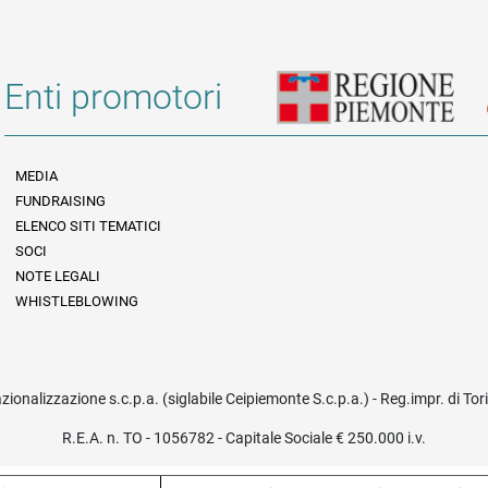
Enti promotori
MEDIA
FUNDRAISING
Informazioni legali e trasparenza
ELENCO SITI TEMATICI
SOCI
NOTE LEGALI
WHISTLEBLOWING
azionalizzazione s.c.p.a. (siglabile Ceipiemonte S.c.p.a.) - Reg.impr. di To
R.E.A. n. TO - 1056782 - Capitale Sociale € 250.000 i.v.