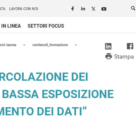
Seguici in rete
Ce
ATA
LAVORA CON NOI
 IN LINEA
SETTORI FOCUS
ost-laurea
contenuti_formazione
print
Stampa
RCOLAZIONE DEI
 A BASSA ESPOSIZIONE
ENTO DEI DATI”