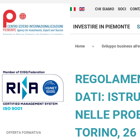
Cambia la lingua del sito
Scopri Centro Estero 
Italiano (Italia)
English (United Kingdom
CHI SIAMO
SOCI
CONT
INVESTIRE IN PIEMONTE
S
Contenuti Principali
Home
Sviluppo business all'e
REGOLAMEN
DATI: ISTR
NELLE PRO
TORINO, 26
OFFERTA FORMATIVA