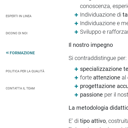
conoscenza, esperie
Individuazione di
ta
ESPERTI IN LINEA
Individuazione e me
Sviluppo e rafforz
DICONO DI NOI
Il nostro impegno
FORMAZIONE
Si contraddistingue per:
specializzazione t
POLITICA PER LA QUALITÀ
forte
attenzione
al 
progettazione acc
CONTATTA IL TEAM
passione
per il nos
La metodologia didatti
E’ di
tipo attivo
, costrui