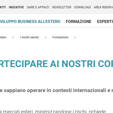
per l'Internazionalizzazione
)
ATTI
INIZIATIVE
GARE E APPALTI
NEWSLETTER
DOWNLOAD
AREA RISERV
VILUPPO BUSINESS ALL'ESTERO
FORMAZIONE
ESPERTI
stero
I nostri servizi
Formazione
TECIPARE AI NOSTRI CO
appiano operare in contesti internazionali e mu
i mercati esteri, minimizzandone i rischi, richiede