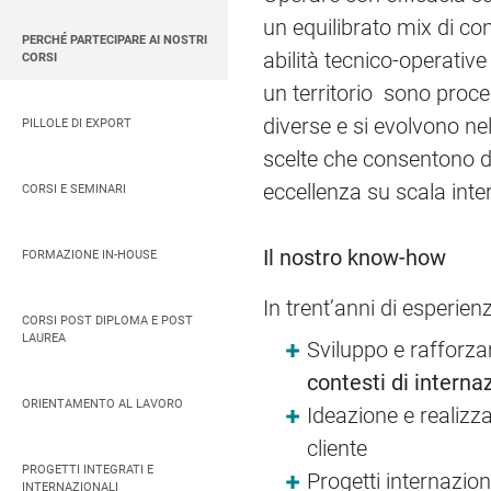
un equilibrato mix di c
PERCHÉ PARTECIPARE AI NOSTRI
abilità tecnico-operative
CORSI
un territorio sono pro
diverse e si evolvono ne
PILLOLE DI EXPORT
scelte che consentono di 
eccellenza su scala inte
CORSI E SEMINARI
Il nostro know-how
FORMAZIONE IN-HOUSE
In trent’anni di esperienz
CORSI POST DIPLOMA E POST
LAUREA
Sviluppo e rafforz
contesti di interna
ORIENTAMENTO AL LAVORO
Ideazione e realizz
cliente
PROGETTI INTEGRATI E
Progetti internazion
INTERNAZIONALI