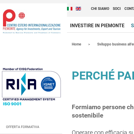
Cambia la lingua del sito
Scopri Centro Estero 
Italiano (Italia)
English (United Kingdom
CHI SIAMO
SOCI
CONT
INVESTIRE IN PIEMONTE
S
Contenuti Principali
Home
Sviluppo business all'e
PERCHÉ PAR
Formiamo persone che s
sostenibile
OFFERTA FORMATIVA
Operare con efficacia su