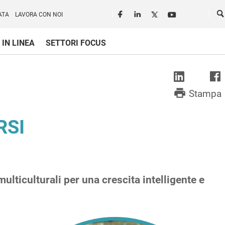
Seguici in rete
Ce
ATA
LAVORA CON NOI
 IN LINEA
SETTORI FOCUS
print
Stampa
RSI
lticulturali per una crescita intelligente e