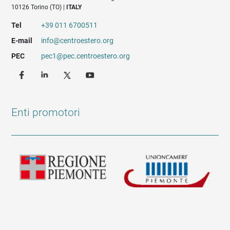
10126 Torino (TO) |
ITALY
Tel
+39 011 6700511
E-mail
info@centroestero.org
PEC
pec1@pec.centroestero.org
Enti promotori