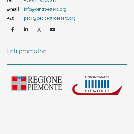
Tel
+39 011 6700511
E-mail
info@centroestero.org
PEC
pec1@pec.centroestero.org
Enti promotori