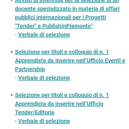
Avviso di interesse per la selezione di un
docente specializzato in materia di affari
pubblici internazionali per i Progetti
"Tender" e PublishInPiemonte"
-
Verbale di selezione
Selezione per titoli e colloquio di n. 1
Apprendista da inserire nell’Ufficio Eventi e
Partnership
-
Verbale di selezione
Selezione per titoli e colloquio di n. 1
Apprendista da inserire nell’Ufficio
Tender/Editoria
-
Verbale di selezione