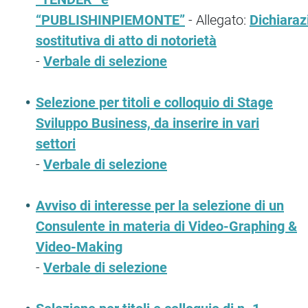
“PUBLISHINPIEMONTE”
- Allegato:
Dichiaraz
sostitutiva di atto di notorietà
-
Verbale di selezione
Selezione per titoli e colloquio di Stage
Sviluppo Business, da inserire in vari
settori
-
Verbale di selezione
Avviso di interesse per la selezione di un
Consulente in materia di Video-Graphing &
Video-Making
-
Verbale di selezione