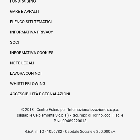
FUNDRAISING
Informazioni legali e trasparenza
GARE E APPALTI
ELENCO SITI TEMATICI
INFORMATIVA PRIVACY
SOCI
INFORMATIVA COOKIES
NOTE LEGALI
LAVORA CON NOI
WHISTLEBLOWING
ACCESSIBILITÀ E SEGNALAZIONI
© 2018 - Centro Estero per l'Internazionalizzazione s.c.p.a.
(siglabile Ceipiemonte S.c.p.a.) - Reg.impr. di Torino, cod. Fisc. e
P.Iva 09489220013
R.E.A. n. TO - 1056782 - Capitale Sociale € 250.000 i.v.