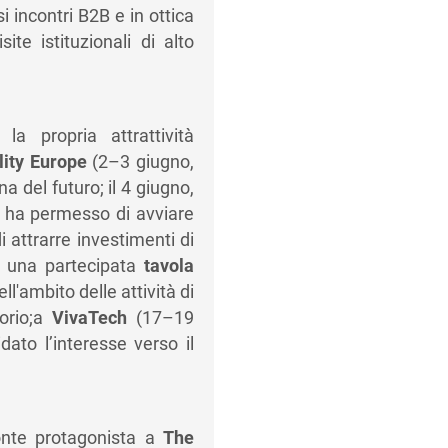
 incontri B2B e in ottica
ite istituzionali di alto
 propria attrattività
ity Europe
(2–3 giugno,
a del futuro; il 4 giugno,
ha permesso di avviare
 attrarre investimenti di
no una partecipata
tavola
ll'ambito delle attività di
torio;a
VivaTech
(17–19
dato l’interesse verso il
monte protagonista a
The