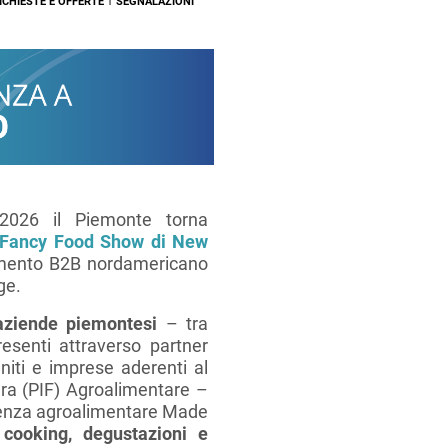
I
ICHIESTE E OFFERTE
SEGNALAZIONI
2026 il Piemonte torna
Fancy Food Show di New
amento B2B nordamericano
ge.
aziende piemontesi
– tra
resenti attraverso partner
niti e imprese aderenti al
iera (PIF) Agroalimentare –
llenza agroalimentare Made
cooking, degustazioni e