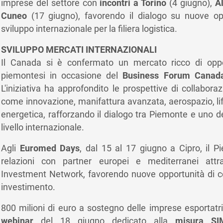
imprese del settore con
incontri a Torino
(4 giugno),
A
Cuneo
(17 giugno), favorendo il dialogo su nuove op
sviluppo internazionale per la filiera logistica.
SVILUPPO MERCATI INTERNAZIONALI
Il Canada si è confermato un mercato ricco di oppo
piemontesi in occasione del
Business Forum Canad
L'iniziativa ha approfondito le prospettive di collaboraz
come innovazione, manifattura avanzata, aerospazio, lif
energetica, rafforzando il dialogo tra Piemonte e uno d
livello internazionale.
Agli
Euromed Days
, dal 15 al 17 giugno a Cipro, il P
relazioni con partner europei e mediterranei att
Investment Network, favorendo nuove opportunità di c
investimento.
800 milioni di euro a sostegno delle imprese esportatric
webinar
del 18 giugno dedicato alla
misura SI