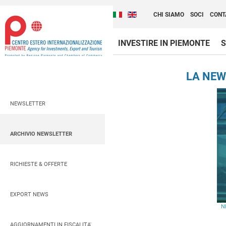
Cambia la lingua del sito
Scopri Centro Estero 
Italiano (Italia)
English (United Kingdom
CHI SIAMO
SOCI
CONT
INVESTIRE IN PIEMONTE
S
Contenuti Principali
LA NEW
NEWSLETTER
ARCHIVIO NEWSLETTER
RICHIESTE & OFFERTE
EXPORT NEWS
N
AGGIORNAMENTI IN FISCALITA'