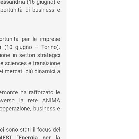
lessandria
(16 giugno) e
portunità di business e
rtunità per le imprese
a
(10 giugno – Torino).
ione in settori strategici
e sciences e transizione
ei mercati più dinamici a
iemonte ha rafforzato le
raverso la rete ANIMA
ooperazione, business e
i sono stati il focus del
MEST "Energia per la