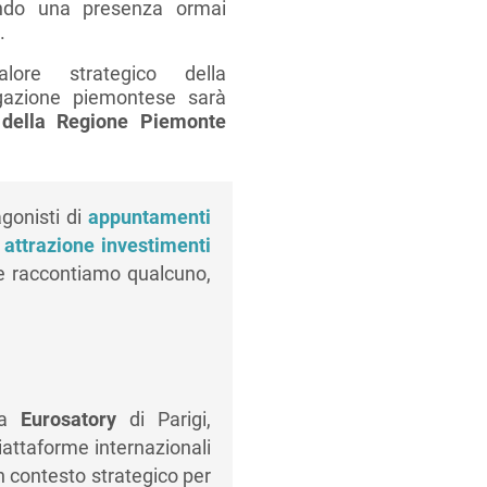
ndo una presenza ormai
.
lore strategico della
egazione piemontese sarà
 della Regione Piemonte
gonisti di
appuntamenti
 attrazione investimenti
e raccontiamo qualcuno,
 a
Eurosatory
di Parigi,
 piattaforme internazionali
n contesto strategico per