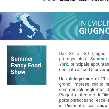
I
I
I
INIZIATIVE
FORMAZIONE
PROGETTI E SERVIZI
R
Dal 28 al 30 giugno 
protagonista al
Summer 
York
, principale appunt
dedicato al food & bevera
Una
delegazione di 17 
grandi imprese, realtà p
commerciali negli Stati U
Progetto Integrato di Fil
porta oltreoceano l’ecce
in Piemonte, con
show 