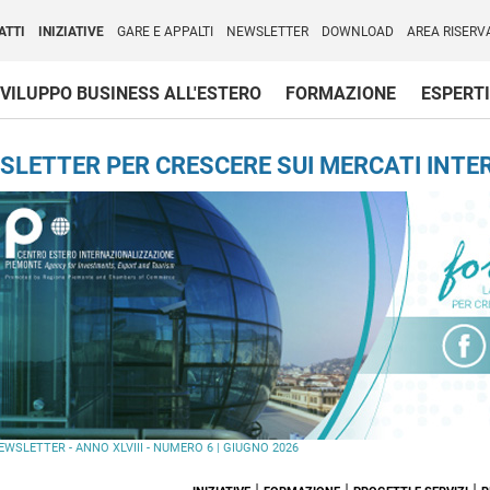
per l'Internazionalizzazione
)
ATTI
INIZIATIVE
GARE E APPALTI
NEWSLETTER
DOWNLOAD
AREA RISERV
VILUPPO BUSINESS ALL'ESTERO
FORMAZIONE
ESPERTI
SLETTER PER CRESCERE SUI MERCATI INTER
EWSLETTER - ANNO XLVIII - NUMERO 6 | GIUGNO 2026