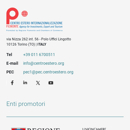
via Nizza 262 int. 56 - Polo Uffici Lingotto
10126 Torino (TO) |
ITALY
Tel
+39 011 6700511
E-mail
info@centroestero.org
PEC
pec1@pec.centroestero.org
Enti promotori