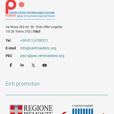
via Nizza 262 int. 56 - Polo Uffici Lingotto
10126 Torino (TO) |
ITALY
Tel
+39 011 6700511
E-mail
info@centroestero.org
PEC
pec1@pec.centroestero.org
Enti promotori