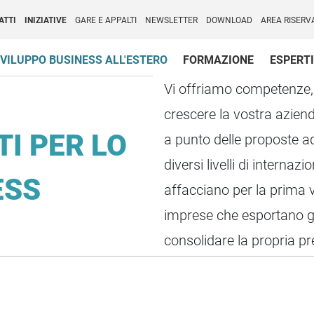
per l'Internazionalizzazione
)
ATTI
INIZIATIVE
GARE E APPALTI
NEWSLETTER
DOWNLOAD
AREA RISERV
VILUPPO BUSINESS ALL'ESTERO
FORMAZIONE
ESPERTI
Vi offriamo competenze, 
crescere la vostra azien
TI PER LO
a punto delle proposte a
diversi livelli di internaz
ESS
affacciano per la prima v
imprese che esportano g
consolidare la propria pr