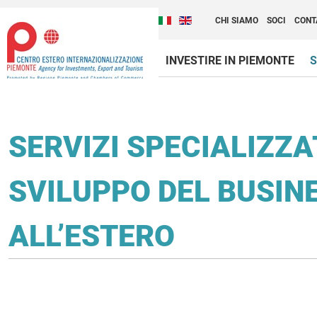
Cambia la lingua del sito
Scopri Centro Estero 
Italiano (Italia)
English (United Kingdom
CHI SIAMO
SOCI
CONT
INVESTIRE IN PIEMONTE
S
Contenuti Principali
SERVIZI SPECIALIZZA
SVILUPPO DEL BUSIN
ALL’ESTERO