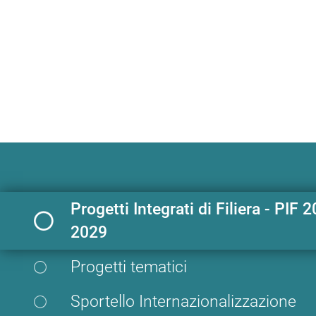
Home
Sviluppo business all'estero
I nostri servizi
Progetti Integrati di Filiera - PIF 
2029
ALTRE PAGINE
Progetti tematici
Sportello Internazionalizzazione