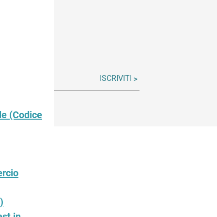
ISCRIVITI
le (Codice
ercio
)
st in