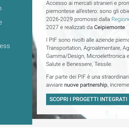
Accesso ai mercati stranieri e prom
oni digitali
n
piemontese all’estero: sono gli obiett
2026-2029 promossi dalla
Region
e
2027 e realizzati da
Ceipiemonte
.
I PIF sono rivolti alle aziende pie
fino al 30 giugno 2016
ness
Transportation, Agroalimentare, Ag
Gamma/Design, Microelettronica e 
Salute e Benessere, Tessile.
ech
Far parte dei PIF è una straordina
amma, Design
avviare
nuove partnership
, increme
SCOPRI I PROGETTI INTEGRATI 
e