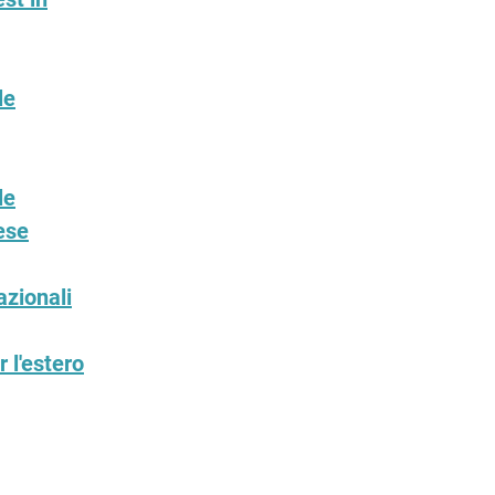
le
le
ese
azionali
 l'estero