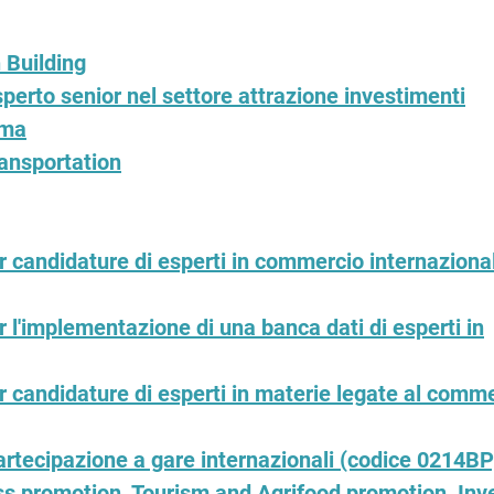
 Building
sperto senior nel settore attrazione investimenti
mma
ransportation
etter per restare aggiornato
r candidature di esperti in commercio internaziona
r l'implementazione di una banca dati di esperti in
r candidature di esperti in materie legate al comm
artecipazione a gare internazionali (codice 0214BP
ss promotion, Tourism and Agrifood promotion, Inve