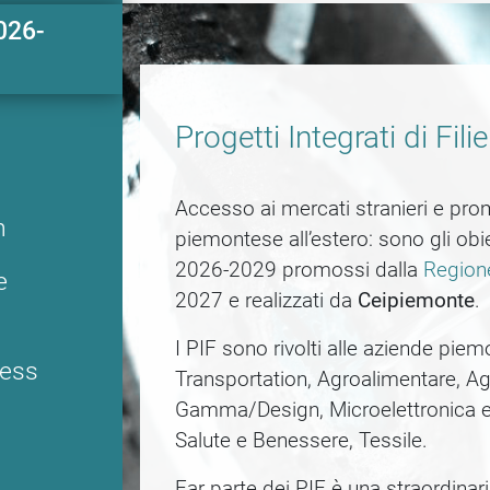
2026-
Progetti Integrati di Fil
Accesso ai mercati stranieri e prom
n
piemontese all’estero: sono gli obiett
2026-2029 promossi dalla
Region
e
2027 e realizzati da
Ceipiemonte
.
I PIF sono rivolti alle aziende pie
ness
Transportation, Agroalimentare, Ag
Gamma/Design, Microelettronica e 
Salute e Benessere, Tessile.
Far parte dei PIF è una straordina