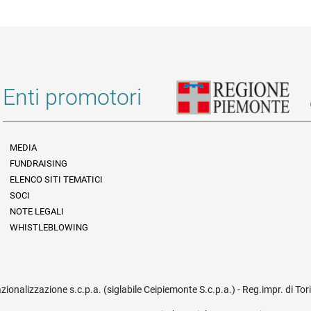
Enti promotori
MEDIA
FUNDRAISING
Informazioni legali e trasparenza
ELENCO SITI TEMATICI
SOCI
NOTE LEGALI
WHISTLEBLOWING
azionalizzazione s.c.p.a. (siglabile Ceipiemonte S.c.p.a.) - Reg.impr. di To