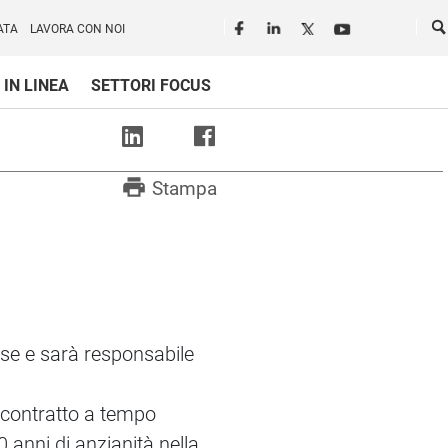
Seguici in rete
Ce
ATA
LAVORA CON NOI
 IN LINEA
SETTORI FOCUS
print
Stampa
orse e sarà responsabile
n contratto a tempo
0 anni di anzianità nella