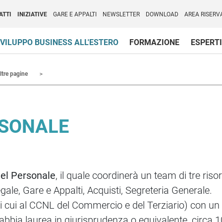
per l'Internazionalizzazione
)
ATTI
INIZIATIVE
GARE E APPALTI
NEWSLETTER
DOWNLOAD
AREA RISERV
VILUPPO BUSINESS ALL'ESTERO
FORMAZIONE
ESPERTI
ltre pagine
RSONALE
el Personale
, il quale coordinerà un team di tre ris
egale, Gare e Appalti, Acquisti, Segreteria Generale.
 (di cui al CCNL del Commercio e del Terziario) con u
 abbia laurea in giurisprudenza o equivalente, circa 1