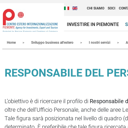
Cambia la lingua del sito
Scopri Centro Estero 
Italiano (Italia)
English (United Kingdom
CHI SIAMO
SOCI
CONT
INVESTIRE IN PIEMONTE
S
Contenuti Principali
Home
Sviluppo business all'estero
I nostri servizi
A
RESPONSABILE DEL PE
L’obiettivo è di ricercare il profilo di
Responsabile d
oltre che dell’Ufficio Personale, anche delle aree L
Tale figura sarà posizionata nel livello di quadro
determinato. È preferibile che tale figura ricercata