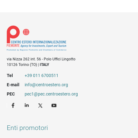
via Nizza 262 int. 56 - Polo Uffici Lingotto
10126 Torino (TO) |
ITALY
Tel
+39 011 6700511
E-mail
info@centroestero.org
PEC
pec1@pec.centroestero.org
Enti promotori