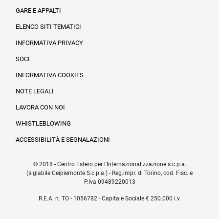
Informazioni legali e trasparenza
GARE E APPALTI
ELENCO SITI TEMATICI
INFORMATIVA PRIVACY
SOCI
INFORMATIVA COOKIES
NOTE LEGALI
LAVORA CON NOI
WHISTLEBLOWING
ACCESSIBILITÀ E SEGNALAZIONI
© 2018 - Centro Estero per l'Internazionalizzazione s.c.p.a.
(siglabile Ceipiemonte S.c.p.a.) - Reg.impr. di Torino, cod. Fisc. e
P.Iva 09489220013
R.E.A. n. TO - 1056782 - Capitale Sociale € 250.000 i.v.