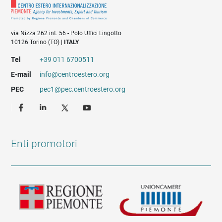
via Nizza 262 int. 56 - Polo Uffici Lingotto
10126 Torino (TO) |
ITALY
Tel
+39 011 6700511
E-mail
info@centroestero.org
PEC
pec1@pec.centroestero.org
Enti promotori