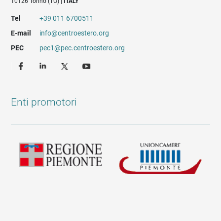
10126 Torino (TO) |
ITALY
Tel
+39 011 6700511
E-mail
info@centroestero.org
PEC
pec1@pec.centroestero.org
Enti promotori