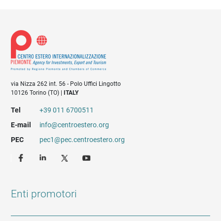
via Nizza 262 int. 56 - Polo Uffici Lingotto
10126 Torino (TO) |
ITALY
Tel
+39 011 6700511
E-mail
info@centroestero.org
PEC
pec1@pec.centroestero.org
Enti promotori