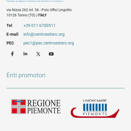
via Nizza 262 int. 56 - Polo Uffici Lingotto
10126 Torino (TO) |
ITALY
Tel
+39 011 6700511
E-mail
info@centroestero.org
PEC
pec1@pec.centroestero.org
Enti promotori