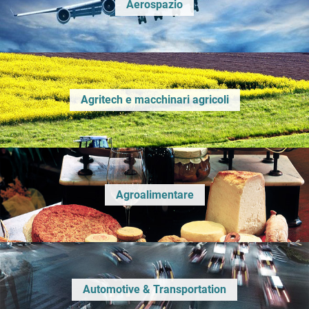
Aerospazio
Agritech e macchinari agricoli
Agroalimentare
Automotive & Transportation