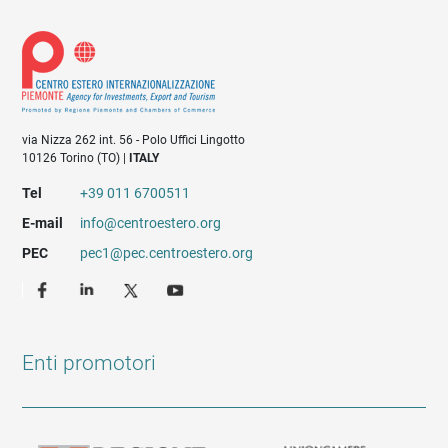
via Nizza 262 int. 56 - Polo Uffici Lingotto
10126 Torino (TO) |
ITALY
Tel
+39 011 6700511
E-mail
info@centroestero.org
PEC
pec1@pec.centroestero.org
Enti promotori