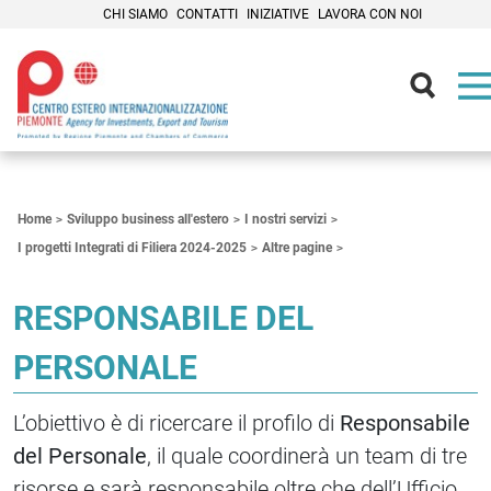
CHI SIAMO
CONTATTI
INIZIATIVE
LAVORA CON NOI
Contenuti Principali
Home
Sviluppo business all'estero
I nostri servizi
I progetti Integrati di Filiera 2024-2025
Altre pagine
RESPONSABILE DEL
PERSONALE
L’obiettivo è di ricercare il profilo di
Responsabile
del Personale
, il quale coordinerà un team di tre
risorse e sarà responsabile oltre che dell’Ufficio