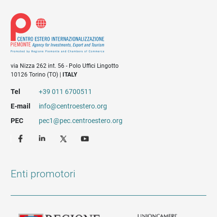
via Nizza 262 int. 56 - Polo Uffici Lingotto
10126 Torino (TO) |
ITALY
Tel
+39 011 6700511
E-mail
info@centroestero.org
PEC
pec1@pec.centroestero.org
Enti promotori