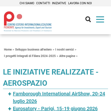
CHI SIAMO
CONTATTI
INIZIATIVE
LAVORA CON NOI
Contenuti Principali
Home
Sviluppo business all'estero
I nostri servizi
I progetti Integrati di Filiera 2024-2025
Altre pagine
LE INIZIATIVE REALIZZATE -
AEROSPAZIO
Farnborough International AirShow, 20-24
luglio 2026
Eurosatory - Parigi, 15-19 giugno 2026