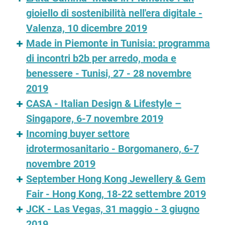
gioiello di sostenibilità nell'era digitale -
Valenza, 10 dicembre 2019
Made in Piemonte in Tunisia: programma
di incontri b2b per arredo, moda e
benessere - Tunisi, 27 - 28 novembre
2019
CASA - Italian Design & Lifestyle –
Singapore, 6-7 novembre 2019
Incoming buyer settore
idrotermosanitario - Borgomanero, 6-7
novembre 2019
September Hong Kong Jewellery & Gem
Fair - Hong Kong, 18-22 settembre 2019
JCK - Las Vegas, 31 maggio - 3 giugno
2019