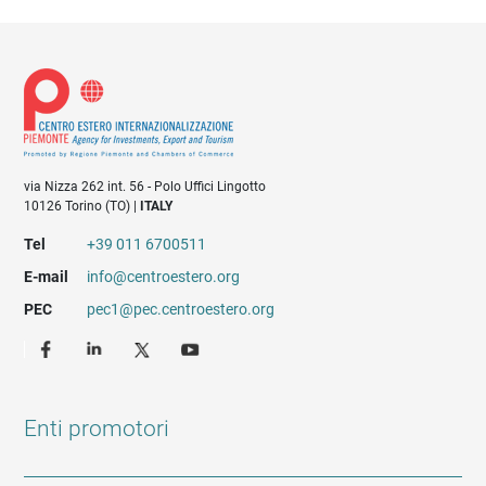
via Nizza 262 int. 56 - Polo Uffici Lingotto
10126 Torino (TO) |
ITALY
Tel
+39 011 6700511
E-mail
info@centroestero.org
PEC
pec1@pec.centroestero.org
Enti promotori