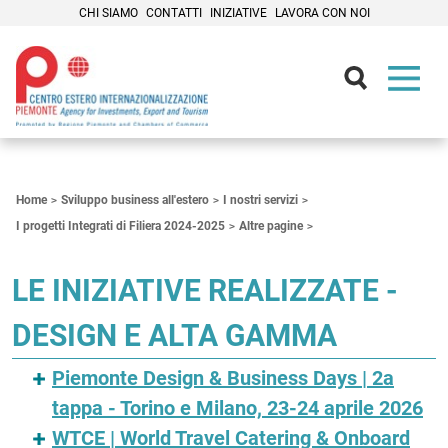
CHI SIAMO
CONTATTI
INIZIATIVE
LAVORA CON NOI
Contenuti Principali
Home
Sviluppo business all'estero
I nostri servizi
I progetti Integrati di Filiera 2024-2025
Altre pagine
LE INIZIATIVE REALIZZATE -
DESIGN E ALTA GAMMA
Piemonte Design & Business Days | 2a
tappa - Torino e Milano, 23-24 aprile 2026
WTCE | World Travel Catering & Onboard