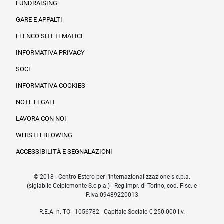
FUNDRAISING
Informazioni legali e trasparenza
GARE E APPALTI
ELENCO SITI TEMATICI
INFORMATIVA PRIVACY
SOCI
INFORMATIVA COOKIES
NOTE LEGALI
LAVORA CON NOI
WHISTLEBLOWING
ACCESSIBILITÀ E SEGNALAZIONI
© 2018 - Centro Estero per l'Internazionalizzazione s.c.p.a.
(siglabile Ceipiemonte S.c.p.a.) - Reg.impr. di Torino, cod. Fisc. e
P.Iva 09489220013
R.E.A. n. TO - 1056782 - Capitale Sociale € 250.000 i.v.