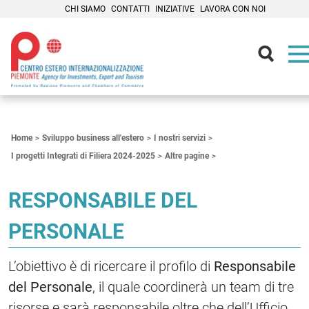
CHI SIAMO
CONTATTI
INIZIATIVE
LAVORA CON NOI
Contenuti Principali
Home
Sviluppo business all'estero
I nostri servizi
I progetti Integrati di Filiera 2024-2025
Altre pagine
RESPONSABILE DEL
PERSONALE
L’obiettivo è di ricercare il profilo di
Responsabile
del Personale
, il quale coordinerà un team di tre
risorse e sarà responsabile oltre che dell’Ufficio