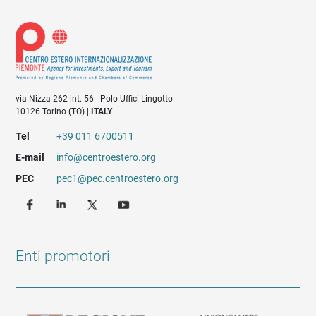
via Nizza 262 int. 56 - Polo Uffici Lingotto
10126 Torino (TO) |
ITALY
Tel
+39 011 6700511
E-mail
info@centroestero.org
PEC
pec1@pec.centroestero.org
Enti promotori