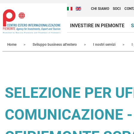
Cambia la lingua del sito
Scopri Centro Estero 
Italiano (Italia)
English (United Kingdom
CHI SIAMO
SOCI
CONT
INVESTIRE IN PIEMONTE
S
Contenuti Principali
Home
Sviluppo business all'estero
I nostri servizi
I
SELEZIONE PER UF
COMUNICAZIONE -