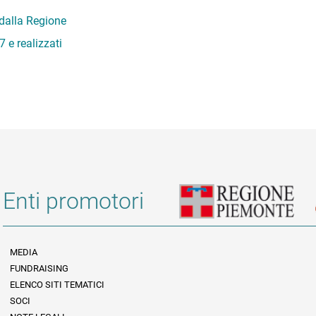
 dalla Regione
 e realizzati
Enti promotori
MEDIA
FUNDRAISING
Informazioni legali e trasparenza
ELENCO SITI TEMATICI
SOCI