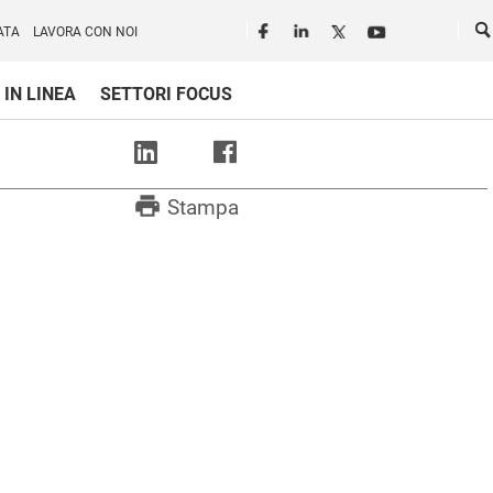
Seguici in rete
Ce
ATA
LAVORA CON NOI
 IN LINEA
SETTORI FOCUS
print
Stampa