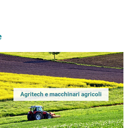
e
Agritech e macchinari agricoli