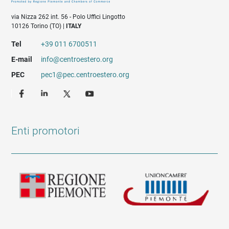
via Nizza 262 int. 56 - Polo Uffici Lingotto
10126 Torino (TO) |
ITALY
Tel
+39 011 6700511
E-mail
info@centroestero.org
PEC
pec1@pec.centroestero.org
Enti promotori