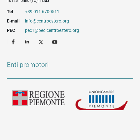
10126 Torino (TO) |
ITALY
Tel
+39 011 6700511
E-mail
info@centroestero.org
PEC
pec1@pec.centroestero.org
Enti promotori