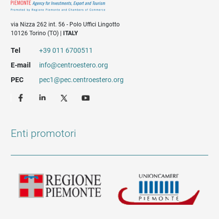
via Nizza 262 int. 56 - Polo Uffici Lingotto
10126 Torino (TO) |
ITALY
Tel
+39 011 6700511
E-mail
info@centroestero.org
PEC
pec1@pec.centroestero.org
Enti promotori