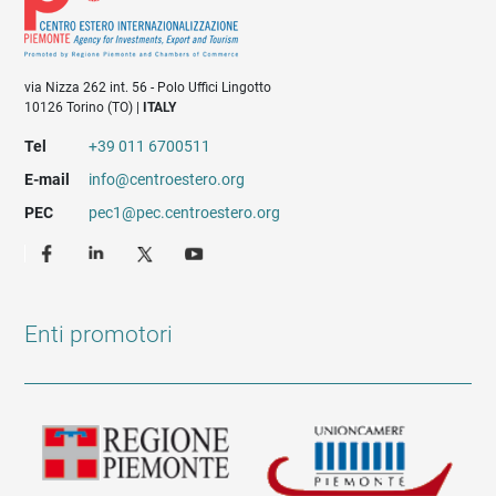
via Nizza 262 int. 56 - Polo Uffici Lingotto
10126 Torino (TO) |
ITALY
Tel
+39 011 6700511
E-mail
info@centroestero.org
PEC
pec1@pec.centroestero.org
Enti promotori