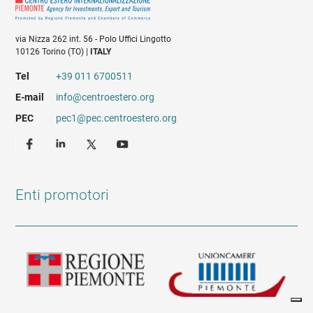
via Nizza 262 int. 56 - Polo Uffici Lingotto
10126 Torino (TO) |
ITALY
Tel
+39 011 6700511
E-mail
info@centroestero.org
PEC
pec1@pec.centroestero.org
Enti promotori