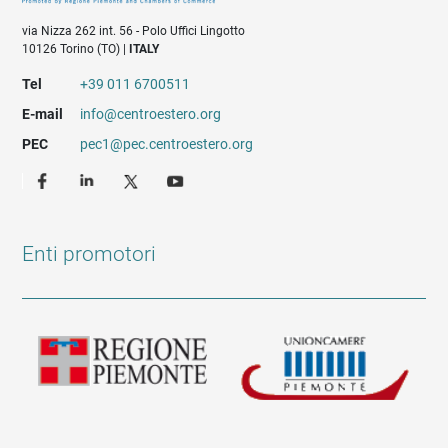
via Nizza 262 int. 56 - Polo Uffici Lingotto
10126 Torino (TO) |
ITALY
Tel
+39 011 6700511
E-mail
info@centroestero.org
PEC
pec1@pec.centroestero.org
Enti promotori