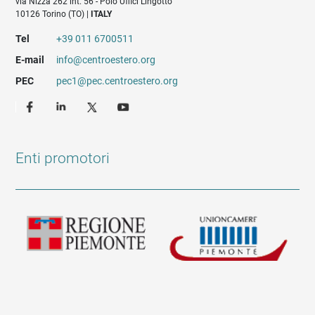
via Nizza 262 int. 56 - Polo Uffici Lingotto
10126 Torino (TO) |
ITALY
Tel
+39 011 6700511
E-mail
info@centroestero.org
PEC
pec1@pec.centroestero.org
Enti promotori