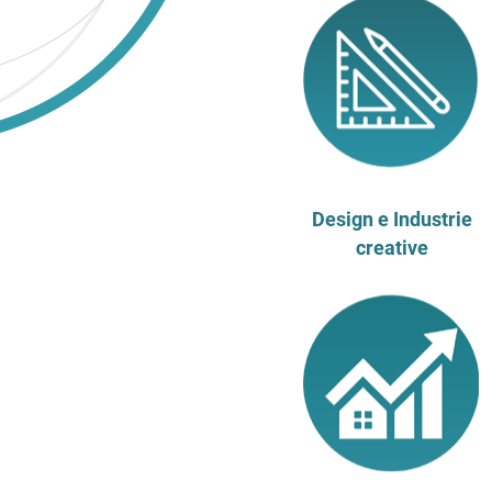
Design e Industrie
creative