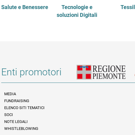
Salute e Benessere
Tecnologie e
Tessi
soluzioni Digitali
Enti promotori
MEDIA
FUNDRAISING
Informazioni legali e trasparenza
ELENCO SITI TEMATICI
SOCI
NOTE LEGALI
WHISTLEBLOWING