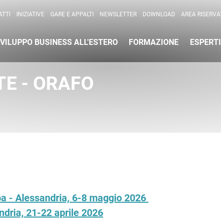
per l'Internazionalizzazione
)
TTI
INIZIATIVE
GARE E APPALTI
NEWSLETTER
DOWNLOAD
AREA RISERVA
VILUPPO BUSINESS ALL'ESTERO
FORMAZIONE
ESPERTI
TE - ORAFO
pa - Alessandria, 6-8 maggio 2026
dria, 21-22 aprile 2026