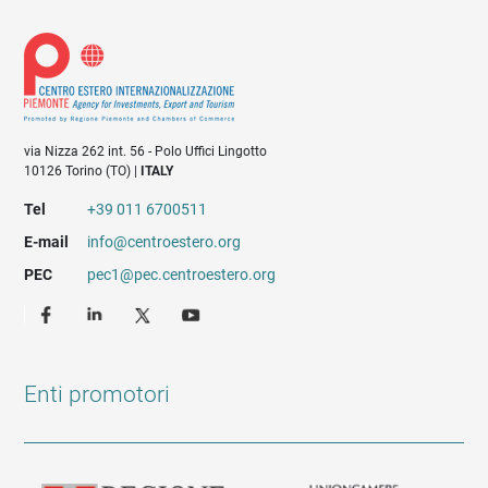
via Nizza 262 int. 56 - Polo Uffici Lingotto
10126 Torino (TO) |
ITALY
Tel
+39 011 6700511
E-mail
info@centroestero.org
PEC
pec1@pec.centroestero.org
Enti promotori