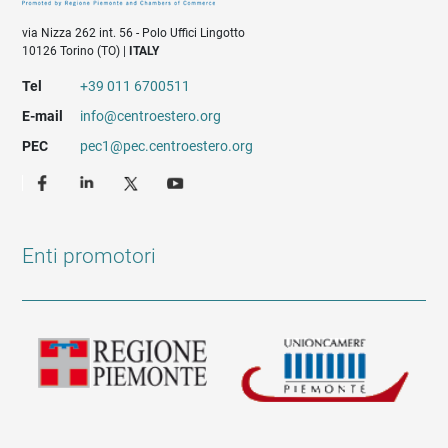
via Nizza 262 int. 56 - Polo Uffici Lingotto
10126 Torino (TO) |
ITALY
Tel
+39 011 6700511
E-mail
info@centroestero.org
PEC
pec1@pec.centroestero.org
Enti promotori