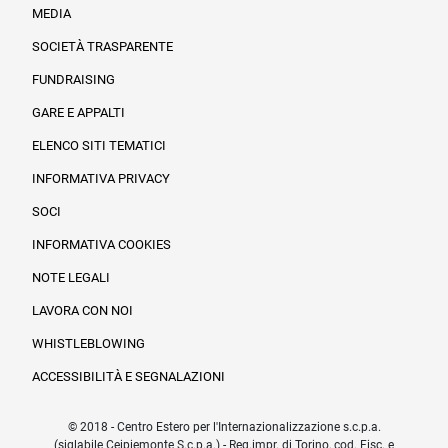
MEDIA
SOCIETÀ TRASPARENTE
FUNDRAISING
Informazioni legali e trasparenza
GARE E APPALTI
ELENCO SITI TEMATICI
INFORMATIVA PRIVACY
SOCI
INFORMATIVA COOKIES
NOTE LEGALI
LAVORA CON NOI
WHISTLEBLOWING
ACCESSIBILITÀ E SEGNALAZIONI
© 2018 - Centro Estero per l'Internazionalizzazione s.c.p.a.
(siglabile Ceipiemonte S.c.p.a.) - Reg.impr. di Torino, cod. Fisc. e