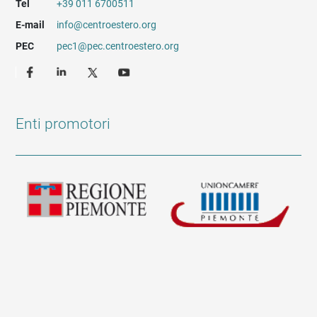
Tel
+39 011 6700511
E-mail
info@centroestero.org
PEC
pec1@pec.centroestero.org
Enti promotori