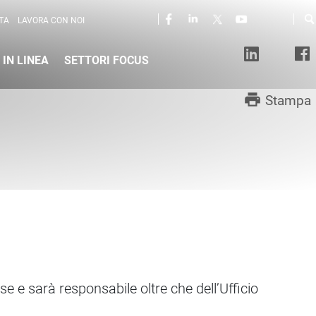
Seguici in rete
Ce
TA
LAVORA CON NOI
 IN LINEA
SETTORI FOCUS
print
Stampa
rse e sarà responsabile oltre che dell’Ufficio