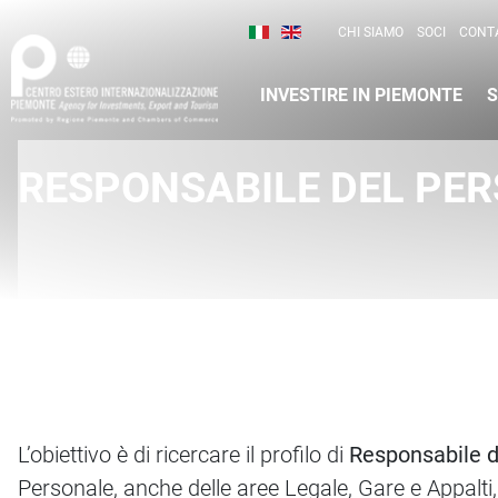
Cambia la lingua del sito
Scopri Centro Estero 
Italiano (Italia)
English (United Kingdom
CHI SIAMO
SOCI
CONTA
INVESTIRE IN PIEMONTE
S
Contenuti Principali
RESPONSABILE DEL PE
L’obiettivo è di ricercare il profilo di
Responsabile d
Personale, anche delle aree Legale, Gare e Appalti,