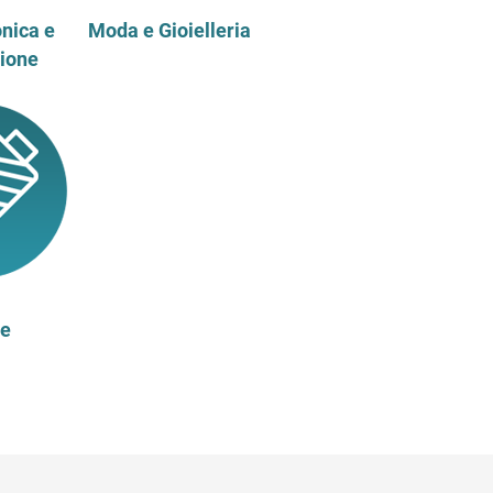
onica e
Moda e Gioielleria
ione
le