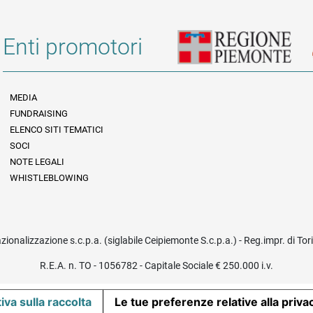
Enti promotori
MEDIA
FUNDRAISING
Informazioni legali e trasparenza
ELENCO SITI TEMATICI
SOCI
NOTE LEGALI
WHISTLEBLOWING
azionalizzazione s.c.p.a. (siglabile Ceipiemonte S.c.p.a.) - Reg.impr. di To
R.E.A. n. TO - 1056782 - Capitale Sociale € 250.000 i.v.
iva sulla raccolta
Le tue preferenze relative alla priva