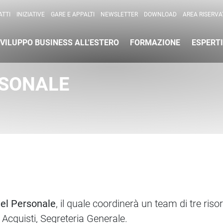
per l'Internazionalizzazione
)
TTI
INIZIATIVE
GARE E APPALTI
NEWSLETTER
DOWNLOAD
AREA RISERVA
VILUPPO BUSINESS ALL'ESTERO
FORMAZIONE
ESPERTI
RSONALE
el Personale
, il quale coordinerà un team di tre riso
 Acquisti, Segreteria Generale.